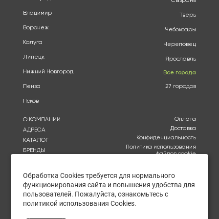
Сызрань
Владимир
Тверь
Воронеж
Чебоксары
Калуга
Череповец
Липецк
Ярославль
Нижний Новгород
Все города
Пенза
27 городов
Псков
Оплата
О КОМПАНИИ
Доставка
АДРЕСА
Конфиденциальность
КАТАЛОГ
Политика использования
БРЕНДЫ
файлов cookie
АКЦИИ
Согласие на обработку
КУПИТЬ ОПТОМ
персональных данных
Обработка Cookies требуется для нормального
ОТЗЫВЫ
функционирования сайта и повышения удобства для
Политика в отношении
обработки персональных
КОНТАКТЫ
пользователей. Пожалуйста, ознакомьтесь с
данных
политикой использования Cookies.
Ежедневно с 10:00 до